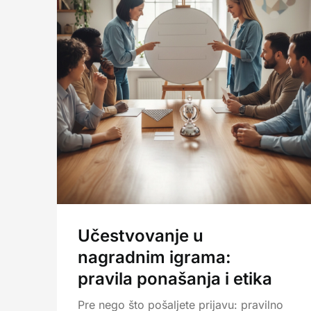
Učestvovanje u
nagradnim igrama:
pravila ponašanja i etika
Pre nego što pošaljete prijavu: pravilno